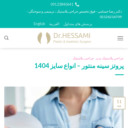
رش
09123840641
ه
دکتر رضا حسامی - فوق تخصص جراحی پلاستیک ، ترمیمی و سوختگی -
02126216709
حتوا
پرسش های متداول
العربية
English
جراحی پلاستیک بدن
,
جراحی پلاستیک
پروتز سینه منتور – انواع سایز 1404
11
مه