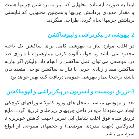
ابتدا به صورت ایستاده محلهایی که نیاز به برداشتن چربیها هست
و مقدار حدودی برداشتن چربیها و همچنین محلهایی که نبایستی
برداشتن چربیها انجام گردد، طراحی میگردد.
2-بیهوشی در پیکرتراشی و لیپوساکشن
در اغلب موارد نیاز به بیهوشی کامل برای ساکشن یک ناحیه
محدود نمی باشد وبا خواب آلوده کردن بیمارهمراه با داروی ضد
درد موضعی می توان عمل ساکشن را انجام داد، ولیکن اگر نیازبه
ساکشن مقدار زیادی چربی یا نیاز به ساکشن نواحی متعدد بدن
باشد، ترجیحا بیمار بیهوشی عمومی دریافت کند، بهتر خواهد بود
3-تزریق تومسنت و انسزیون در پیکرتراشی و لیپوساکشن
بعد از بیهوشی مناسب، محل های ورود کانولا سوراخهای کوچکی
ایجاد می شود تا مایع در داخل چربیهای زیرجلدی تزریق گردد. مایع
تزریق شده فوق اغلب شامل اپی نفرین (جهت کاهش خونریزی)،
لیدوکایین (جهت بیدردی موضعی) و حجمهای متنوعی از انواع
سرم می باشد.