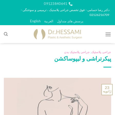
رش
09123840641
ه
دکتر رضا حسامی - فوق تخصص جراحی پلاستیک ، ترمیمی و سوختگی -
02126216709
حتوا
پرسش های متداول
العربية
English
جراحی پلاستیک
,
جراحی پلاستیک بدن
پیکرتراشی و لیپوساکشن
23
ژانویه