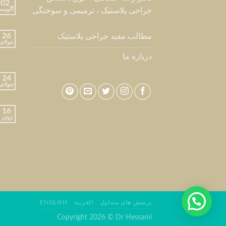
02
جراحی پلاستیک ، ترمیمی و سوختگی
آگوس
26
مطالب مفید جراحی پلاستیک
جولای
درباره ما
24
جولای
16
ژوئن
پرسش های متداول
العربية
ENGLISH
Copyright 2026 © Dr Hessami