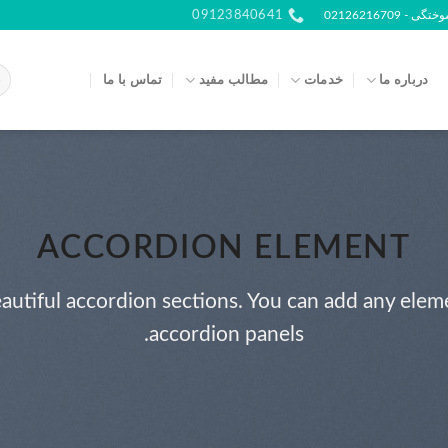
021262167
09123840641
درباره ما
خدمات
مطالب مفید
تماس با ما
ACCORDION ELEMENT
autiful accordion sections. You can add any elem
accordion panels.