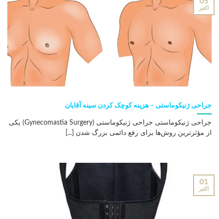
05
اکتبر
جراحی ژنیکوماستی – هزینه کوچک کردن سینه آقایان
جراحی ژنیکوماستی جراحی ژنیکوماستی (Gynecomastia Surgery) یکی
از مؤثرترین روش‌ها برای رفع دائمی بزرگ شدن [...]
01
اکتبر