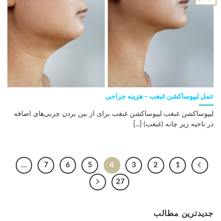
عمل لیپوساکشن غبغب – هزینه جراحی
لیپوساکشن غبغب لیپوساکشن غبغب برای از بین بردن چربی‌های اضافه
در ناحیه زیر چانه (غبغب) [...]
…
7
6
5
4
3
2
1
27
جدیدترین مطالب