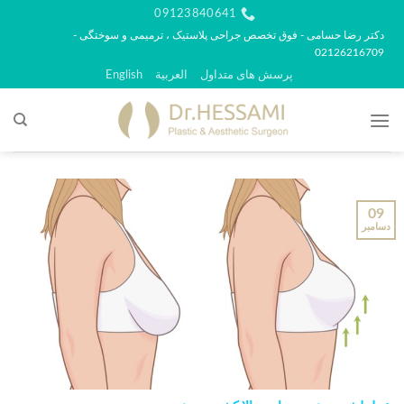
رش
09123840641
ه
دکتر رضا حسامی - فوق تخصص جراحی پلاستیک ، ترمیمی و سوختگی -
02126216709
حتوا
پرسش های متداول
العربية
English
09
دسامبر