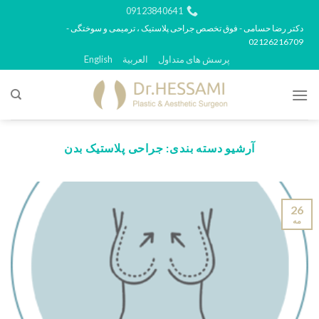
رش
09123840641
ه
دکتر رضا حسامی - فوق تخصص جراحی پلاستیک ، ترمیمی و سوختگی -
02126216709
حتوا
پرسش های متداول
العربية
English
آرشیو دسته بندی:
جراحی پلاستیک بدن
26
مه