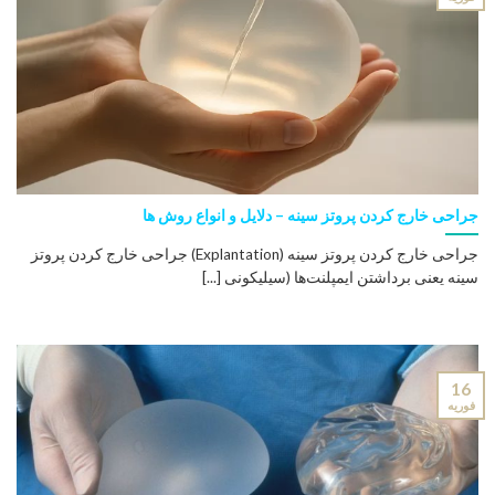
جراحی خارج کردن پروتز سینه – دلایل و انواع روش ها
جراحی خارج کردن پروتز سینه (Explantation) جراحی خارج کردن پروتز
سینه یعنی برداشتن ایمپلنت‌ها (سیلیکونی [...]
16
فوریه