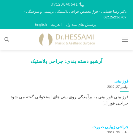
رش
09123840641
ه
دکتر رضا حسامی - فوق تخصص جراحی پلاستیک ، ترمیمی و سوختگی -
02126216709
حتوا
پرسش های متداول
العربية
English
آرشیو دسته بندی:
جراحی پلاستیک
قوز بینی
نوامبر 27, 2019
قوز بینی قوز بینی به برآمدگی روی بینی های استخوانی گفته می شود
جراحی قوز [...]
جراحی زیبایی صورت
نوامبر 25, 2019