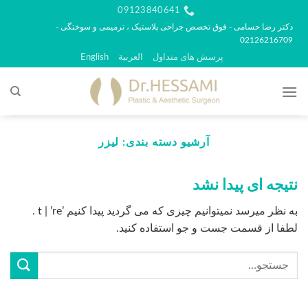
رش
09123840641
ه
دکتر رضا حسامی - فوق تخصص جراحی پلاستیک ، ترمیمی و سوختگی -
02126216709
حتوا
پرسش های متداول
العربية
English
آرشیو دسته بندی:
لیزر
نتیجه ای پیدا نشد
به نظر میرسد نمیتوانیم چیزی که می گردید پیدا کنیم ’t | ’re .
لطفا از قسمت جست و جو استفاده کنید.