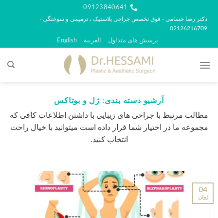
رش
09123840641
ه
دکتر رضا حسامی - فوق تخصص جراحی پلاستیک ، ترمیمی و سوختگی -
02126216709
حتوا
پرسش های متداول
العربية
English
آرشیو دسته بندی:
ژل و بوتاکس
مطالب مرتبط با جراحی های زیبایی با داشتن اطلاعات کافی که
مجموعه ما در اختیار شما قرار داده است میتوانید با خیال راحت
انتخاب کنید.
04
ژوئن