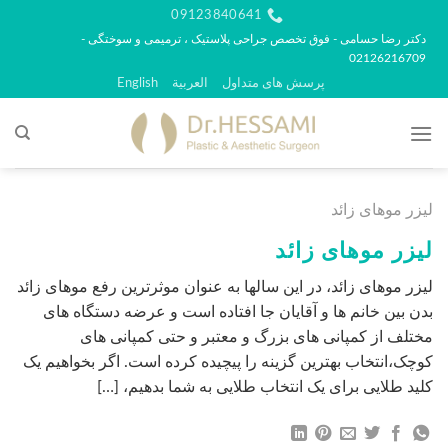
رش
09123840641
ه
دکتر رضا حسامی - فوق تخصص جراحی پلاستیک ، ترمیمی و سوختگی -
02126216709
حتوا
پرسش های متداول
العربية
English
لیزر موهای زائد
لیزر موهای زائد
لیزر موهای زائد، در این سالها به عنوان موثرترین رفع موهای زائد
بدن بین خانم ها و آقایان جا افتاده است و عرضه دستگاه های
مختلف از کمپانی های بزرگ و معتبر و حتی کمپانی های
کوچک،انتخاب بهترین گزینه را پیچیده کرده است. اگر بخواهیم یک
کلید طلایی برای یک انتخاب طلایی به شما بدهیم، […]