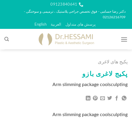
رش
09123840641
ه
دکتر رضا حسامی - فوق تخصص جراحی پلاستیک ، ترمیمی و سوختگی -
02126216709
حتوا
پرسش های متداول
العربية
English
پکیج های لاغری
پکیج لاغری بازو
Arm slimming package coolsculpting
Arm slimming package coolsculpting