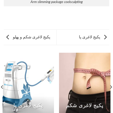
Arm slimming package coolsculpting
پکیج لاغری پا
پکیج لاغری شکم و پهلو
پکیج لاغری شکم
پکیج لاغری پا