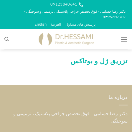
رش
09123840641
ه
دکتر رضا حسامی - فوق تخصص جراحی پلاستیک ، ترمیمی و سوختگی -
02126216709
حتوا
پرسش های متداول
العربية
English
تزریق ژل و بوتاکس
درباره ما
دکتر رضا حسامی - فوق تخصص جراحی پلاستیک ، ترمیمی و
سوختگی