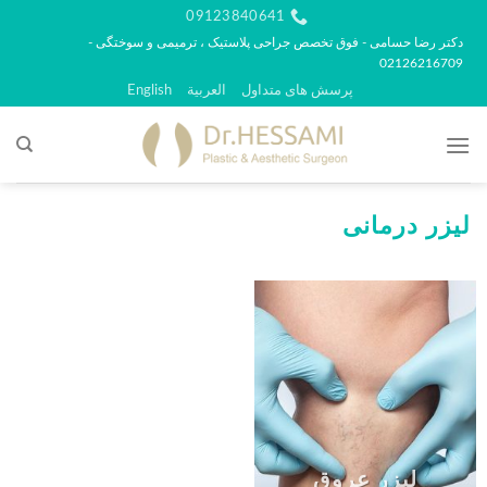
رش
09123840641
ه
دکتر رضا حسامی - فوق تخصص جراحی پلاستیک ، ترمیمی و سوختگی -
02126216709
حتوا
پرسش های متداول
العربية
English
لیزر درمانی
لیزر عروق