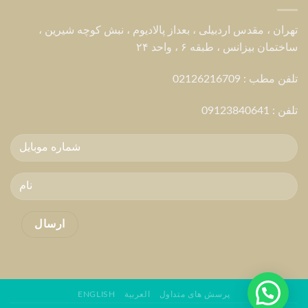
تهران ، مقدس اردبیلی ، بعداز پالادیوم ، نبش کوچه شیرین ،
ساختمان بیزانس ، طبقه ۶ ، واحد ۲۴
تلفن مطب : 02126216709
تلفن :
09123840641
پرسش های متداول
العربية
ENGLISH