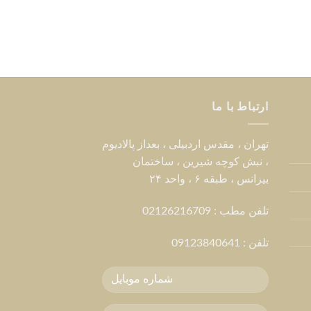
ارتباط با ما
تهران ، مقدس اردبیلی ، بعداز پالادیوم
، نبش کوچه شیرین ، ساختمان
بیزانس ، طبقه ۶ ، واحد ۲۴
تلفن مطب : 02126216709
تلفن :
09123840641