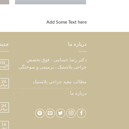
Add Some Text here
درباره ما
جدید
دکتر رضا حسامی - فوق تخصص
02
جراحی پلاستیک ، ترمیمی و سوختگی
آگوس
26
مطالب مفید جراحی پلاستیک
جولای
درباره ما
24
جولای
16
ژوئن