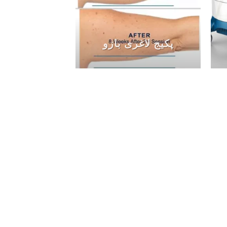
پکیج لاغری بازو