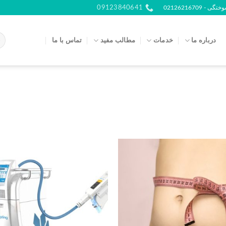
021262167
09123840641
درباره ما
خدمات
مطالب مفید
تماس با ما