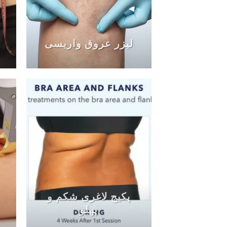
لیزر عروق واریسی
پکیج لاغری شکم و
پهلو