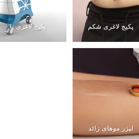
پکیج لاغری شکم
پکیج لاغری پا
لیزر موهای زائد