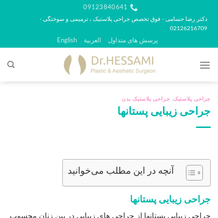
رش
09123840641
ه
دکتر رضا حسامی - فوق تخصص جراحی پلاستیک ، ترمیمی و سوختگی -
02126216709
حتوا
پرسش های متداول
العربية
English
جراحی پلاستیک
,
جراحی پلاستیک بدن
جراحی زیبایی پستانها
آنچه در این مطلب می‌خوانید
جراحی زیبایی پستانها
جراحی زیبایی پستانها از جراحی های زیبایی در بین زنان محسوب